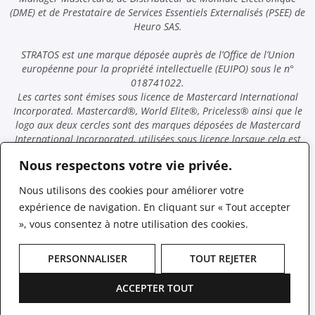
(DME) et de Prestataire de Services Essentiels Externalisés (PSEE) de
Heuro SAS.
STRATOS est une marque déposée auprès de l’Office de l’Union
européenne pour la propriété intellectuelle (EUIPO) sous le n°
018741022.
Les cartes sont émises sous licence de Mastercard International
Incorporated. Mastercard®, World Elite®, Priceless® ainsi que le
logo aux deux cercles sont des marques déposées de Mastercard
International Incorporated, utilisées sous licence lorsque cela est
applicable.
Nous respectons votre vie privée.
Toute correspondance relative aux cartes ou aux comptes peut être
adressée à : ID Distribution, Carré Suffren, 31-35 rue de la
Nous utilisons des cookies pour améliorer votre
Fédération, 75015 Paris, France.
expérience de navigation. En cliquant sur « Tout accepter
Découvrir Priceless
», vous consentez à notre utilisation des cookies.
PERSONNALISER
TOUT REJETER
Mentions légales
Intégration open banking
Conditions générales
En savoir plus
ACCEPTER TOUT
© 2018 - 2026, Tous droits réservés